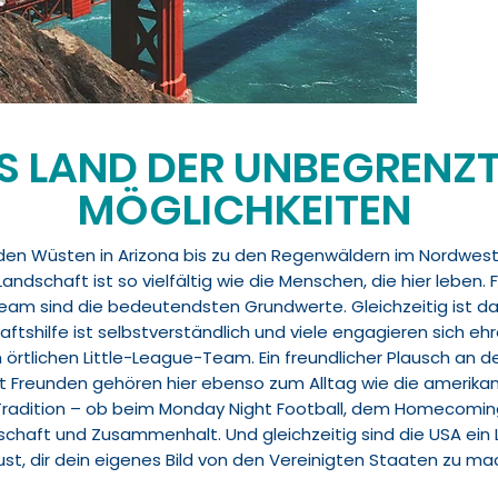
S LAND DER UNBEGRENZ
MÖGLICHKEITEN
n den Wüsten in Arizona bis zu den Regenwäldern im Nordwest
ndschaft ist so vielfältig wie die Menschen, die hier leben. F
eam sind die bedeutendsten Grundwerte. Gleichzeitig ist 
ftshilfe ist selbstverständlich und viele engagieren sich ehr
 örtlichen Little-League-Team. Ein freundlicher Plausch an 
Freunden gehören hier ebenso zum Alltag wie die amerikani
 Tradition – ob beim Monday Night Football, dem Homecomin
schaft und Zusammenhalt. Und gleichzeitig sind die USA ein 
ust, dir dein eigenes Bild von den Vereinigten Staaten zu m