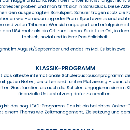
auf Flagge und Land. Nach dem Unterricht ist längst nicht S
rchester proben und man trifft sich in Schulclubs. Diese Akti
en den ausgeprägten Schulspirit. Schüler tragen stolz die Far
itionen wie Homecoming oder Prom. Sportevents sind echte 
 und vollen Tribünen. Wer sich engagiert und erfolgreich ist
 in den USA mehr als ein Ort zum Lernen. Sie ist ein Ort, in 
fachlich, sozial und in ihrer Persönlichkeit.
eginnt im August/September und endet im Mai. Es ist in zwei H
KLASSIK-PROGRAMM
t das älteste internationale Schüleraustauschprogramm der W
t guten Noten, die offen sind für ihre Platzierung – denn die
üften Gastfamilien als auch die Schulen engagieren sich im 
finanzielle Unterstützung dafür zu erhalten.
 ist das sog. LEAD-Programm: Das ist ein beliebtes Online-C
at einem Thema wie Zeitmanagement, Zielsetzung und persö