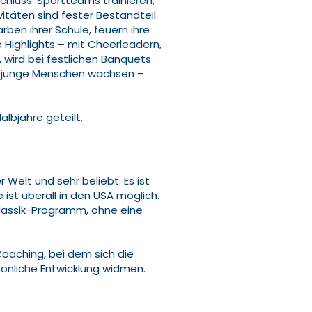
chluss: Sportteams trainieren,
vitäten sind fester Bestandteil
ben ihrer Schule, feuern ihre
Highlights – mit Cheerleadern,
, wird bei festlichen Banquets
dem junge Menschen wachsen –
albjahre geteilt.
elt und sehr beliebt. Es ist
 ist überall in den USA möglich.
Klassik-Programm, ohne eine
oaching, bei dem sich die
nliche Entwicklung widmen.