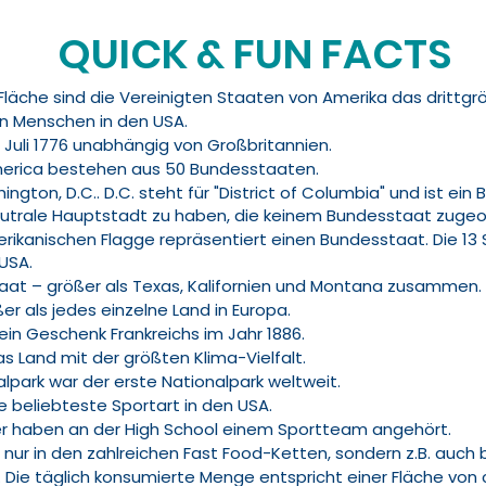
QUICK & FUN FACTS
² Fläche sind die Vereinigten Staaten von Amerika das drittgr
nen Menschen in den USA.
. Juli 1776 unabhängig von Großbritannien.
merica bestehen aus 50 Bundesstaaten.
ngton, D.C.. D.C. steht für "District of Columbia" und ist ein 
utrale Hauptstadt zu haben, die keinem Bundesstaat zugeor
rikanischen Flagge repräsentiert einen Bundesstaat. Die 13 S
USA.
taat – größer als Texas, Kalifornien und Montana zusammen.
er als jedes einzelne Land in Europa.
 ein Geschenk Frankreichs im Jahr 1886.
as Land mit der größten Klima-Vielfalt.
lpark war der erste Nationalpark weltweit.
ie beliebteste Sportart in den USA.
er haben an der High School einem Sportteam angehört.
ht nur in den zahlreichen Fast Food-Ketten, sondern z.B. auc
. Die täglich konsumierte Menge entspricht einer Fläche von c