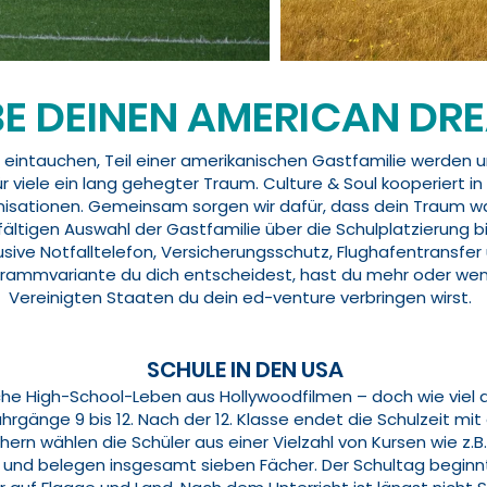
BE DEINEN AMERICAN DR
ol eintauchen, Teil einer amerikanischen Gastfamilie werde
ür viele ein lang gehegter Traum. Culture & Soul kooperiert 
sationen. Gemeinsam sorgen wir dafür, dass dein Traum wah
ältigen Auswahl der Gastfamilie über die Schulplatzierung bi
sive Notfalltelefon, Versicherungsschutz, Flughafentransfer
rammvariante du dich entscheidest, hast du mehr oder wenig
Vereinigten Staaten du dein ed-venture verbringen wirst.
SCHULE IN DEN USA
he High-School-Leben aus Hollywoodfilmen – doch wie viel d
ahrgänge 9 bis 12. Nach der 12. Klasse endet die Schulzeit 
rn wählen die Schüler aus einer Vielzahl von Kursen wie z.B.
 belegen insgesamt sieben Fächer. Der Schultag beginnt i