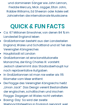
und dominieren Sänger wie John Lennon,
Freddie Mercury, Mick Jagger, Elton John,
Robbie Williams, Ed Sheeran oder Adele seit
Jahrzehnten die internationale Musikszene.
QUICK & FUN FACTS
Ca. 67 Millionen Einwohner, von denen 84 % im
Landesteil England leben
Großbritannien besteht aus den Landesteilen
England, Wales und Schottland und ist Teil des
Vereinigten Königreiches
Hauptstadt ist London
Großbritannien ist eine konstitutionelle
Monarchie, der King Charles III. vorsteht.
Jedoch übernimmt das Staatsoberhaupt nur
noch repräsentative Aufgaben.
In Großbritannien ist man nie weiter als 115
Kilometer vom Meer entfernt.
Die Flagge des Vereinigten Königreichs heißt
„Union Jack“. Das Design vereint Bestandteile
der englischen, schottischen und irischen
Flagge. Dagegen ist Wales nicht vertreten.
Boxing-Day: So wird der zweite
Weihnachtsfeiertag in England genannt, weil