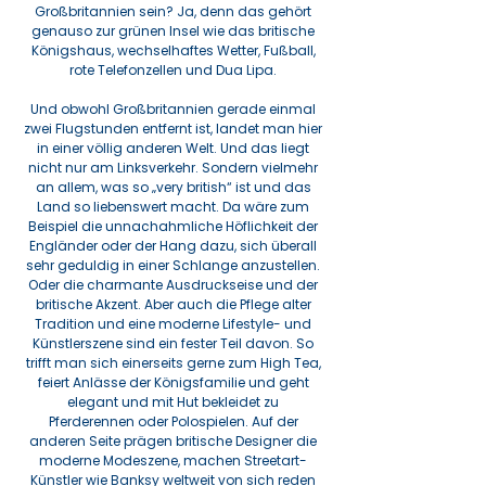
Großbritannien sein? Ja, denn das gehört
genauso zur grünen Insel wie das britische
Königshaus, wechselhaftes Wetter, Fußball,
rote Telefonzellen und Dua Lipa.
Und obwohl Großbritannien gerade einmal
zwei Flugstunden entfernt ist, landet man hier
in einer völlig anderen Welt. Und das liegt
nicht nur am Linksverkehr. Sondern vielmehr
an allem, was so „very british“ ist und das
Land so liebenswert macht. Da wäre zum
Beispiel die unnachahmliche Höflichkeit der
Engländer oder der Hang dazu, sich überall
sehr geduldig in einer Schlange anzustellen.
Oder die charmante Ausdruckseise und der
britische Akzent. Aber auch die Pflege alter
Tradition und eine moderne Lifestyle- und
Künstlerszene sind ein fester Teil davon. So
trifft man sich einerseits gerne zum High Tea,
feiert Anlässe der Königsfamilie und geht
elegant und mit Hut bekleidet zu
Pferderennen oder Polospielen. Auf der
anderen Seite prägen britische Designer die
moderne Modeszene, machen Streetart-
Künstler wie Banksy weltweit von sich reden