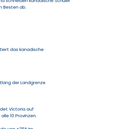
end schneiden kanadische Schüler
en Besten ab.
tiert das kanadische
entlang der Landgrenze
det Victoria auf
alle 10 Provinzen.
ede von +35° im