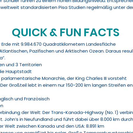
er Schüler führen zu einem hohen Bildungsniveau. Entsprech
 weltweit standardisierten Pisa Studien regelmäßig unter d
QUICK & FUN FACTS
 Erde mit 9.984.670 Quadratkilometern Landesfläche
tlantischen, Pazifischen und Arktischen Ozean. Daraus resul
a”.
zen und 3 Territorien
 die Hauptstadt
 parlamentarische Monarchie, der King Charles III vorsteht
. Der Großteil lebt in einem nur 150-200 km langen Streifen 
glisch und Französisch
en
rbindung der Welt: Der Trans-Kanada-Highway (No. 1) verbin
t. John‘s in Neufundland und führt dabei über 8.000 km durch 
r Welt zwischen Kanada und den USA: 8.891 km
azonen von gemäßigt bis polar. Große Temperaturunterschi