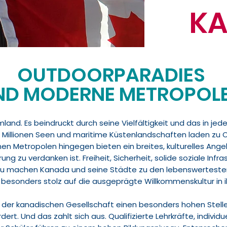
K
OUTDOORPARADIES
ND MODERNE METROPOL
mland. Es beindruckt durch seine Vielfältigkeit und das in je
ei Millionen Seen und maritime Küstenlandschaften laden zu 
n Metropolen hingegen bieten ein breites, kulturelles Ang
g zu verdanken ist. Freiheit, Sicherheit, solide soziale Infra
au machen Kanada und seine Städte zu den lebenswertesten 
r besonders stolz auf die ausgeprägte Willkommenskultur in 
n der kanadischen Gesellschaft einen besonders hohen Stell
rt. Und das zahlt sich aus. Qualifizierte Lehrkräfte, indivi