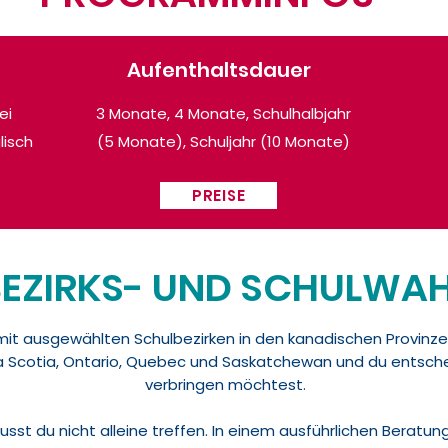
Aufenthaltsdauer
ei
3 Monate, 4 Monate, Schulhalbjahr
lisch
(5 Monate), Schuljahr (10 Monate)
PREISE
BEZIRKS- UND SCHULWA
mit ausgewählten Schulbezirken in den kanadischen Provinzen
a Scotia, Ontario, Quebec und Saskatchewan und du entsche
verbringen möchtest.
st du nicht alleine treffen. In einem ausführlichen Beratung