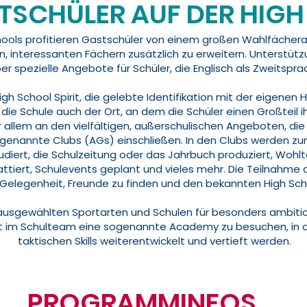
TSCHÜLER AUF DER HIG
ools profitieren Gastschüler von einem großen Wahlfächera
n, interessanten Fächern zusätzlich zu erweitern. Unterstütz
er spezielle Angebote für Schüler, die Englisch als Zweitspr
h School Spirit, die gelebte Identifikation mit der eigenen H
 die Schule auch der Ort, an dem die Schüler einen Großteil ih
or allem an den vielfältigen, außerschulischen Angeboten, di
genannte Clubs (AGs) einschließen. In den Clubs werden zu
diert, die Schulzeitung oder das Jahrbuch produziert, Wohlt
iert, Schulevents geplant und vieles mehr. Die Teilnahme an
Gelegenheit, Freunde zu finden und den bekannten High Scho
 ausgewählten Sportarten und Schulen für besonders ambition
aft im Schulteam eine sogenannte Academy zu besuchen, in d
taktischen Skills weiterentwickelt und vertieft werden.
PROGRAMMINFOS