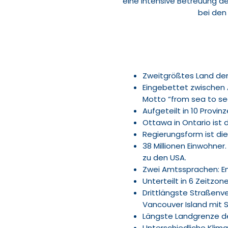
eine intensive Betreuung d
bei den
Zweitgrößtes Land der
Eingebettet zwischen A
Motto “from sea to se
Aufgeteilt in 10 Provin
Ottawa in Ontario ist
Regierungsform ist die
38 Millionen Einwohner
zu den USA.
Zwei Amtssprachen: En
Unterteilt in 6 Zeitzon
Drittlängste Straßenve
Vancouver Island mit S
Längste Landgrenze de
Unterschiedliche Klim